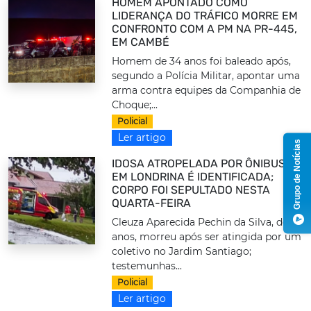
HOMEM APONTADO COMO
LIDERANÇA DO TRÁFICO MORRE EM
CONFRONTO COM A PM NA PR-445,
EM CAMBÉ
Homem de 34 anos foi baleado após,
segundo a Polícia Militar, apontar uma
arma contra equipes da Companhia de
Choque;...
Policial
Ler artigo
Grupo de Notícias
IDOSA ATROPELADA POR ÔNIBUS
EM LONDRINA É IDENTIFICADA;
CORPO FOI SEPULTADO NESTA
QUARTA-FEIRA
Cleuza Aparecida Pechin da Silva, de 73
anos, morreu após ser atingida por um
coletivo no Jardim Santiago;
testemunhas...
Policial
Ler artigo