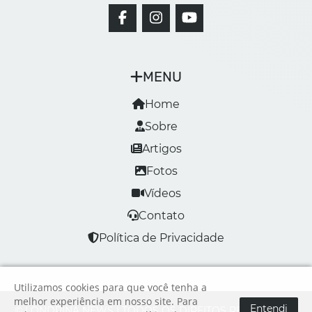
MENU
Home
Sobre
Artigos
Fotos
Vídeos
Contato
Política de Privacidade
Utilizamos cookies para que você tenha a
melhor experiência em nosso site. Para
Entendi
© LONDRINA NEWS | TODOS OS DIREITOS RESERVADOS