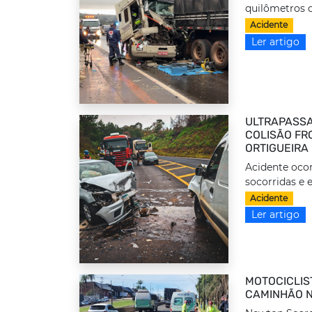
quilômetros d
Acidente
Ler artigo
ULTRAPASSA
COLISÃO FRO
ORTIGUEIRA
Acidente ocor
socorridas e 
Acidente
Ler artigo
MOTOCICLIS
CAMINHÃO N