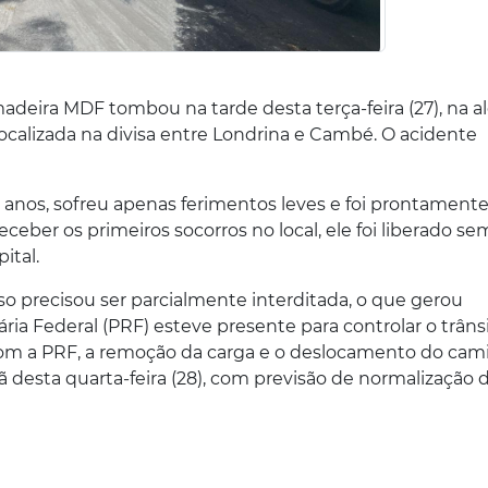
eira MDF tombou na tarde desta terça-feira (27), na al
ocalizada na divisa entre Londrina e Cambé. O acidente
anos, sofreu apenas ferimentos leves e foi prontament
ceber os primeiros socorros no local, ele foi liberado se
ital.
o precisou ser parcialmente interditada, o que gerou
ária Federal (PRF) esteve presente para controlar o trâns
 com a PRF, a remoção da carga e o deslocamento do ca
desta quarta-feira (28), com previsão de normalização 