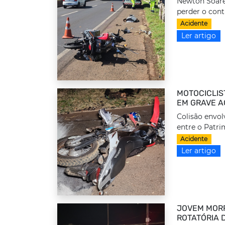
Newton Soares
perder o cont
Acidente
Ler artigo
MOTOCICLIS
EM GRAVE A
Colisão envol
entre o Patrim
Acidente
Ler artigo
JOVEM MORR
ROTATÓRIA 