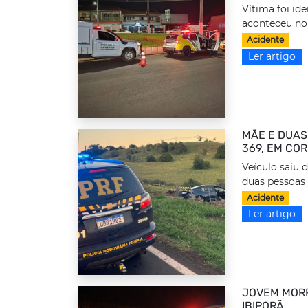
Vítima foi id
aconteceu no
Acidente
Ler artigo
MÃE E DUAS
369, EM CO
Veículo saiu 
duas pessoas 
Acidente
Ler artigo
JOVEM MORR
IBIPORÃ