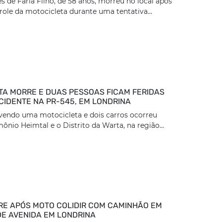
 de Faria Filho, de 58 anos, morreu no local após
role da motocicleta durante uma tentativa...
TA MORRE E DUAS PESSOAS FICAM FERIDAS
CIDENTE NA PR-545, EM LONDRINA
vendo uma motocicleta e dois carros ocorreu
ônio Heimtal e o Distrito da Warta, na região...
E APÓS MOTO COLIDIR COM CAMINHÃO EM
DE AVENIDA EM LONDRINA