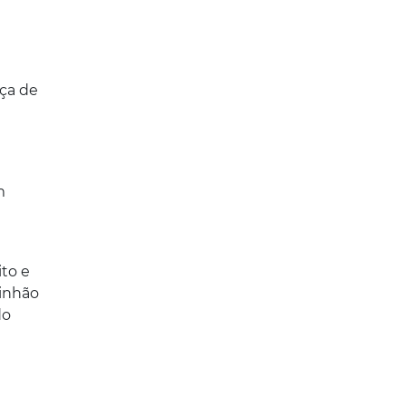
ça de
e
m
ito e
minhão
do