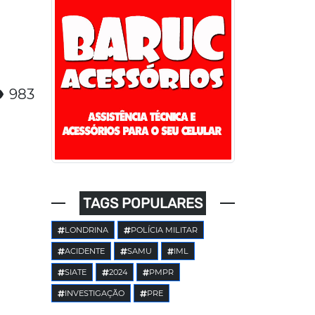
983
TAGS POPULARES
LONDRINA
POLÍCIA MILITAR
ACIDENTE
SAMU
IML
SIATE
2024
PMPR
INVESTIGAÇÃO
PRE