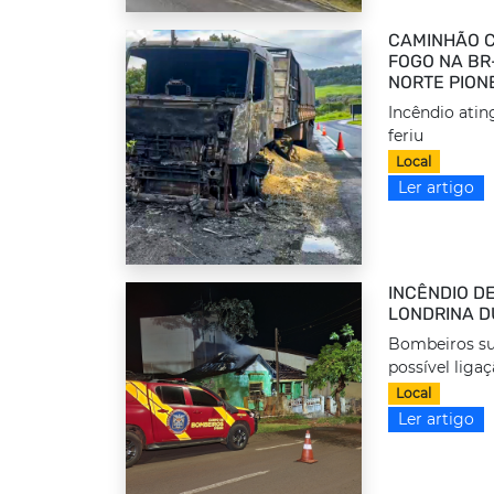
CAMINHÃO 
FOGO NA BR
NORTE PION
Incêndio atin
feriu
Local
Ler artigo
INCÊNDIO D
LONDRINA 
Bombeiros su
possível liga
Local
Ler artigo