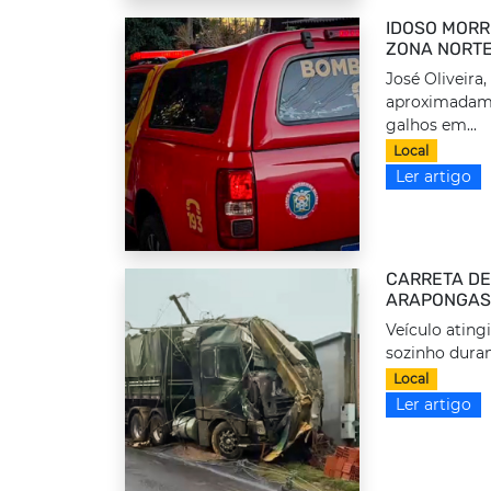
IDOSO MORR
ZONA NORTE
José Oliveira
aproximadame
galhos em...
Local
Ler artigo
CARRETA DE
ARAPONGAS
Veículo ating
sozinho duran
Local
Ler artigo