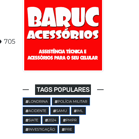
705
TAGS POPULARES
LONDRINA
POLÍCIA MILITAR
ACIDENTE
SAMU
IML
SIATE
2024
PMPR
INVESTIGAÇÃO
PRE