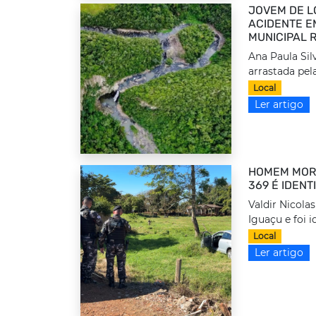
JOVEM DE L
ACIDENTE E
MUNICIPAL 
Ana Paula Sil
arrastada pel
Local
Ler artigo
HOMEM MORT
369 É IDENT
Valdir Nicola
Iguaçu e foi i
Local
Ler artigo