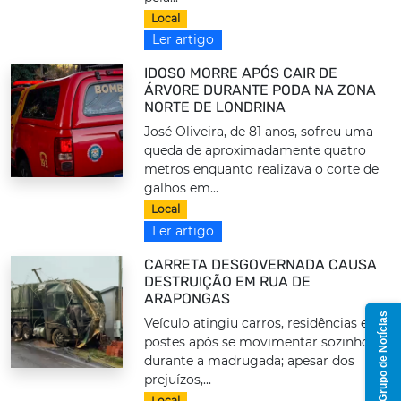
Local
Ler artigo
IDOSO MORRE APÓS CAIR DE
ÁRVORE DURANTE PODA NA ZONA
NORTE DE LONDRINA
José Oliveira, de 81 anos, sofreu uma
queda de aproximadamente quatro
metros enquanto realizava o corte de
galhos em...
Local
Ler artigo
CARRETA DESGOVERNADA CAUSA
DESTRUIÇÃO EM RUA DE
ARAPONGAS
Grupo de Notícias
Veículo atingiu carros, residências e
postes após se movimentar sozinho
durante a madrugada; apesar dos
prejuízos,...
Local