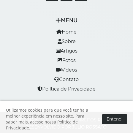
MENU
Home
Sobre
Artigos
Fotos
Vídeos
Contato
Política de Privacidade
Utilizamos cookies para que você tenha a
melhor experiência em nosso site. Para
Entendi
© LONDRINA NEWS | TODOS OS DIREITOS RESERVADOS
saber mais, acesse nossa
Política de
DESENVOLVIDO POR
JÚLIO ROSSATO
Privacidade
.