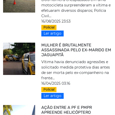
motocicleta surpreenderam a vítima e
efetuaram diversos disparos; Polícia
Civil...
16/08/2025 23:53
Policial
Ler artigo
MULHER É BRUTALMENTE
ASSASSINADA PELO EX-MARIDO EM
JAGUAPITÃ
Vítima havia denunciado agressões e
solicitado medida protetiva dias antes
de ser morta pelo ex-companheiro na
frente...
16/04/2025 03:16
Policial
Ler artigo
AÇÃO ENTRE A PF E PMPR
APREENDE HELICÓPTERO