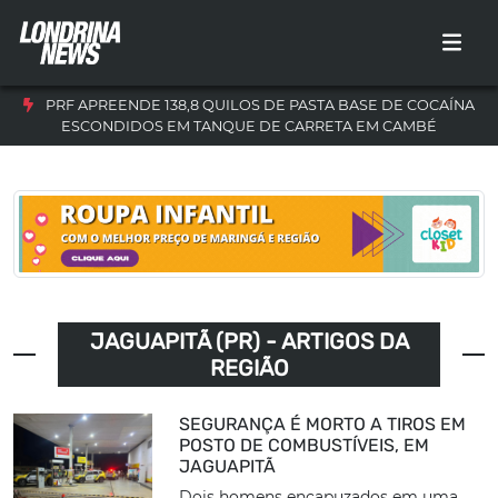
PRF APREENDE 138,8 QUILOS DE PASTA BASE DE COCAÍNA
ESCONDIDOS EM TANQUE DE CARRETA EM CAMBÉ
JAGUAPITÃ (PR) - ARTIGOS DA
REGIÃO
SEGURANÇA É MORTO A TIROS EM
POSTO DE COMBUSTÍVEIS, EM
JAGUAPITÃ
Dois homens encapuzados em uma