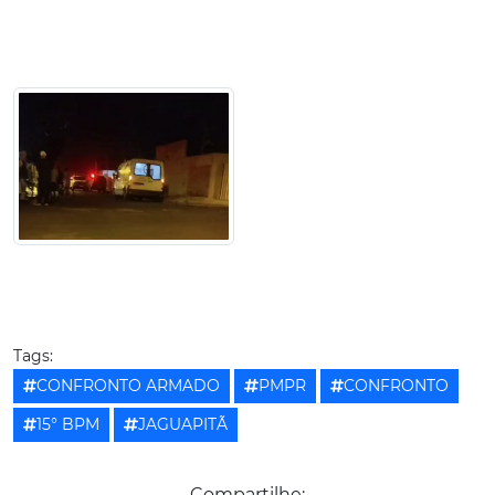
Tags:
CONFRONTO ARMADO
PMPR
CONFRONTO
15° BPM
JAGUAPITÃ
Compartilhe: