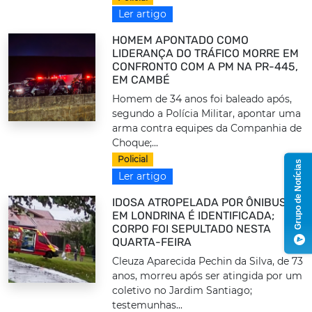
Ler artigo
HOMEM APONTADO COMO
LIDERANÇA DO TRÁFICO MORRE EM
CONFRONTO COM A PM NA PR-445,
EM CAMBÉ
Homem de 34 anos foi baleado após,
segundo a Polícia Militar, apontar uma
arma contra equipes da Companhia de
Choque;...
Policial
Grupo de Notícias
Ler artigo
IDOSA ATROPELADA POR ÔNIBUS
EM LONDRINA É IDENTIFICADA;
CORPO FOI SEPULTADO NESTA
QUARTA-FEIRA
Cleuza Aparecida Pechin da Silva, de 73
anos, morreu após ser atingida por um
coletivo no Jardim Santiago;
testemunhas...