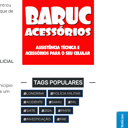
ontrou
aque de
LICIAL
TAGS POPULARES
nicípio
ra um
LONDRINA
POLÍCIA MILITAR
ACIDENTE
SAMU
IML
SIATE
2024
PMPR
INVESTIGAÇÃO
PRE