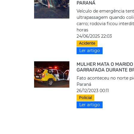
PARANÁ
Veículo de emergência ten
ultrapassagem quando col
carro; rodovia ficou interdi
horas
24/06/2025 22:03
Acidente
Ler artigo
MULHER MATA O MARIDO
GARRAFADA DURANTE B
Fato aconteceu no norte pi
Paraná
26/12/2023 00:11
Policial
Ler artigo