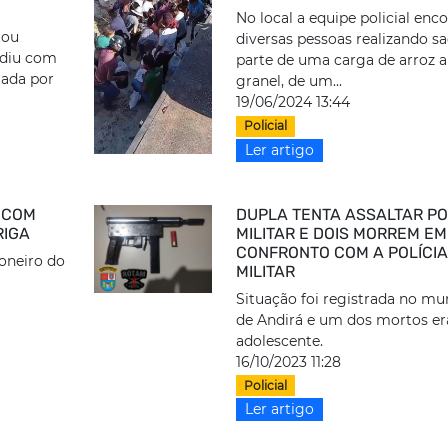
No local a equipe policial enc
tou
diversas pessoas realizando s
idiu com
parte de uma carga de arroz a
tada por
granel, de um...
19/06/2024 13:44
Policial
Ler artigo
 COM
DUPLA TENTA ASSALTAR PO
RIGA
MILITAR E DOIS MORREM EM
CONFRONTO COM A POLÍCIA
oneiro do
MILITAR
Situação foi registrada no mu
de Andirá e um dos mortos e
adolescente.
16/10/2023 11:28
Policial
Ler artigo