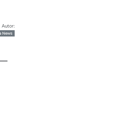
Autor:
a News