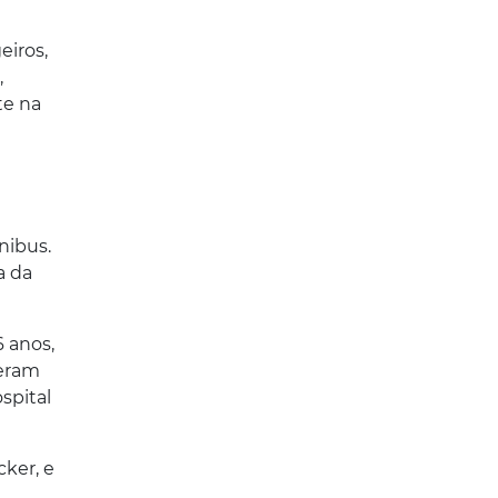
eiros,
,
te na
nibus.
a da
6 anos,
beram
spital
cker, e