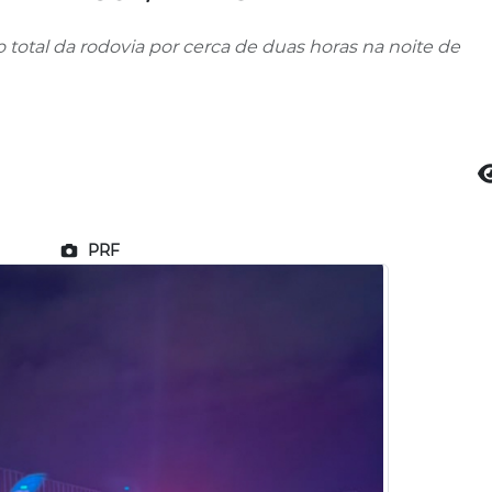
total da rodovia por cerca de duas horas na noite de
PRF