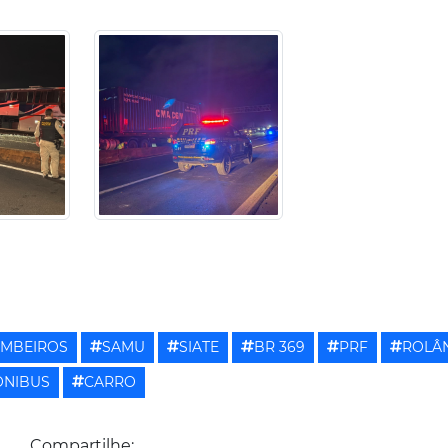
OMBEIROS
SAMU
SIATE
BR 369
PRF
ROLÂ
ÔNIBUS
CARRO
Compartilhe: