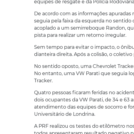
equipes de resgate e da Polícia Rodoviária
De acordo com as informações apuradas no
seguia pela faixa da esquerda no sentid
acoplado a um semirreboque Randon, qu
pista para realizar um retorno irregular.
Sem tempo para evitar o impacto, o ônibu
dianteira direita. Após a colisão, o coletiv
No sentido oposto, uma Chevrolet Tracker 
No entanto, uma VW Parati que seguia log
Tracker.
Quatro pessoas ficaram feridas no acident
dois ocupantes da VW Parati, de 34 e 63 
atendimento das equipes de socorro e fo
Universitário de Londrina.
A PRF realizou os testes do etilômetro n
todos apresentaram resultado negativo pa