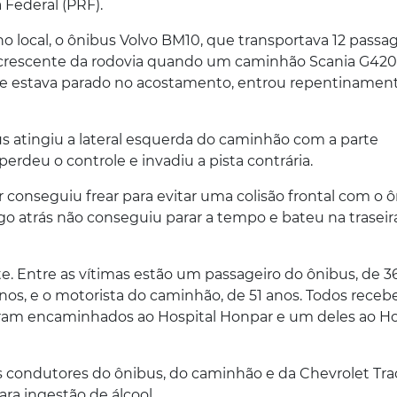
 Federal (PRF).
 local, o ônibus Volvo BM10, que transportava 12 passag
o crescente da rodovia quando um caminhão Scania G420
e estava parado no acostamento, entrou repentinamen
s atingiu a lateral esquerda do caminhão com a parte
o perdeu o controle e invadiu a pista contrária.
conseguiu frear para evitar uma colisão frontal com o ô
o atrás não conseguiu parar a tempo e bateu na traseir
e. Entre as vítimas estão um passageiro do ônibus, de 3
anos, e o motorista do caminhão, de 51 anos. Todos rece
ram encaminhados ao Hospital Honpar e um deles ao Ho
os condutores do ônibus, do caminhão e da Chevrolet Tra
ra ingestão de álcool.