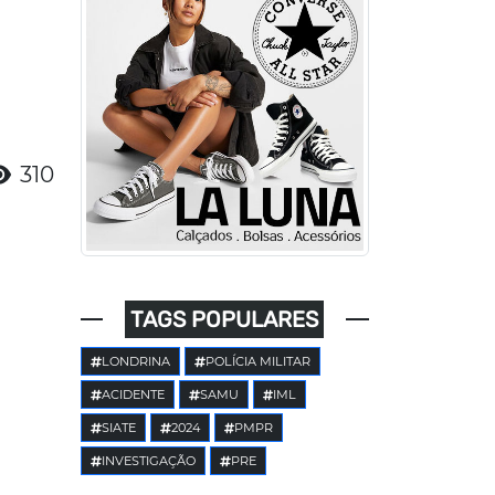
310
TAGS POPULARES
LONDRINA
POLÍCIA MILITAR
ACIDENTE
SAMU
IML
SIATE
2024
PMPR
INVESTIGAÇÃO
PRE