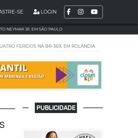
ASTRE-SE
LOGIN
TO NEYMAR JR. EM SÃO PAULO
UATRO FERIDOS NA BR-369, EM ROLÂNDIA
PUBLICIDADE
S