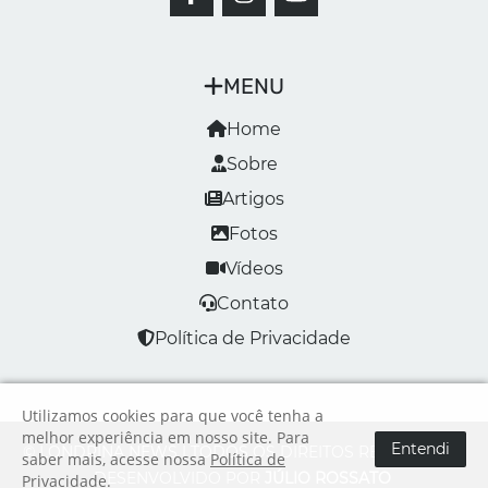
MENU
Home
Sobre
Artigos
Fotos
Vídeos
Contato
Política de Privacidade
Utilizamos cookies para que você tenha a
melhor experiência em nosso site. Para
Entendi
© LONDRINA NEWS | TODOS OS DIREITOS RESERVADOS
saber mais, acesse nossa
Política de
DESENVOLVIDO POR
JÚLIO ROSSATO
Privacidade
.