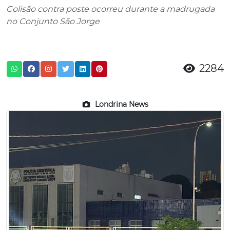
Colisão contra poste ocorreu durante a madrugada
no Conjunto São Jorge
2284
Londrina News