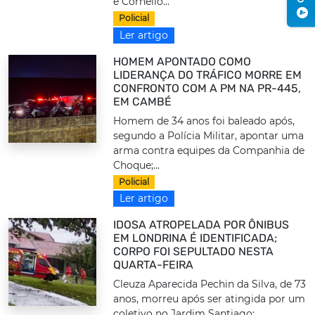
e Cornélio...
Policial
Ler artigo
HOMEM APONTADO COMO
LIDERANÇA DO TRÁFICO MORRE EM
CONFRONTO COM A PM NA PR-445,
EM CAMBÉ
Homem de 34 anos foi baleado após,
segundo a Polícia Militar, apontar uma
arma contra equipes da Companhia de
Choque;...
Policial
Ler artigo
IDOSA ATROPELADA POR ÔNIBUS
EM LONDRINA É IDENTIFICADA;
CORPO FOI SEPULTADO NESTA
QUARTA-FEIRA
Cleuza Aparecida Pechin da Silva, de 73
anos, morreu após ser atingida por um
coletivo no Jardim Santiago;