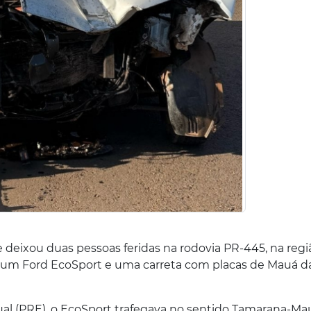
te deixou duas pessoas feridas na rodovia PR-445, na reg
eu um Ford EcoSport e uma carreta com placas de Mauá d
ual (PRE), o EcoSport trafegava no sentido Tamarana-Ma