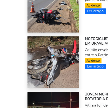
Acidente
Ler artigo
MOTOCICLIS
EM GRAVE A
Colisão envol
entre o Patrim
Acidente
Ler artigo
JOVEM MORR
ROTATÓRIA 
Vítima foi id