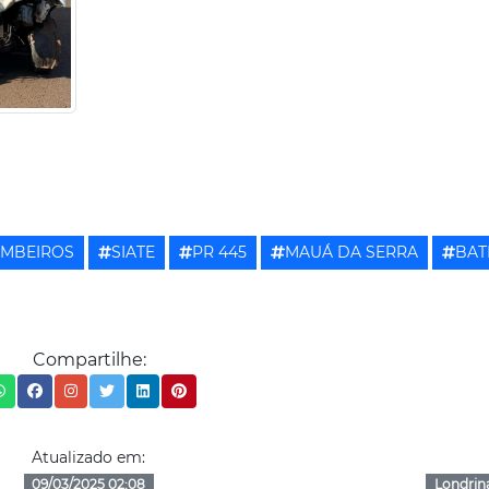
OMBEIROS
SIATE
PR 445
MAUÁ DA SERRA
BAT
Compartilhe:
Atualizado em:
09/03/2025 02:08
Londrin