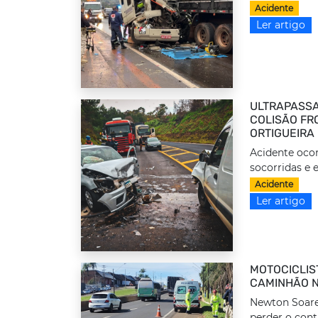
Acidente
Ler artigo
ULTRAPASSA
COLISÃO FRO
ORTIGUEIRA
Acidente ocor
socorridas e 
Acidente
Ler artigo
MOTOCICLIS
CAMINHÃO N
Newton Soares
perder o cont