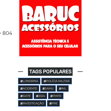
804
TAGS POPULARES
LONDRINA
POLÍCIA MILITAR
ACIDENTE
SAMU
IML
SIATE
2024
PMPR
INVESTIGAÇÃO
PRE