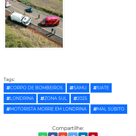
Tags:
CORPO DE BOMBEIROS
SAMU
SIATE
LONDRINA
ZONA SUL
2025
MOTORISTA MORRE EM LONDRINA
MAL SÚBITO
Compartilhe: