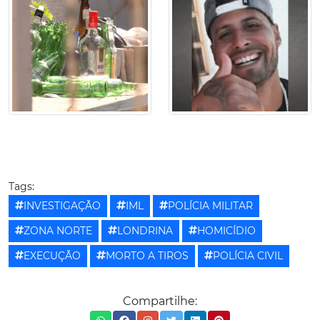
Tags:
INVESTIGAÇÃO
IML
POLÍCIA MILITAR
ZONA NORTE
LONDRINA
HOMICÍDIO
EXECUÇÃO
MORTO A TIROS
POLÍCIA CIVIL
Compartilhe: