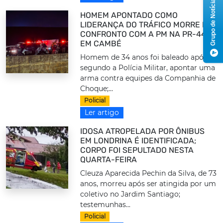
Grupo de Notícias
HOMEM APONTADO COMO
LIDERANÇA DO TRÁFICO MORRE EM
CONFRONTO COM A PM NA PR-445,
EM CAMBÉ
Homem de 34 anos foi baleado após,
segundo a Polícia Militar, apontar uma
arma contra equipes da Companhia de
Choque;...
Policial
Ler artigo
IDOSA ATROPELADA POR ÔNIBUS
EM LONDRINA É IDENTIFICADA;
CORPO FOI SEPULTADO NESTA
QUARTA-FEIRA
Cleuza Aparecida Pechin da Silva, de 73
anos, morreu após ser atingida por um
coletivo no Jardim Santiago;
testemunhas...
Policial