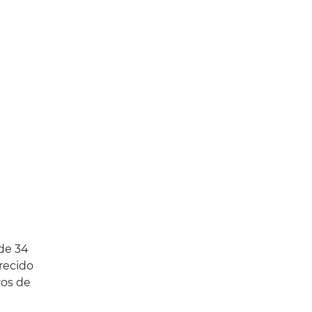
 de 34
recido
ros de