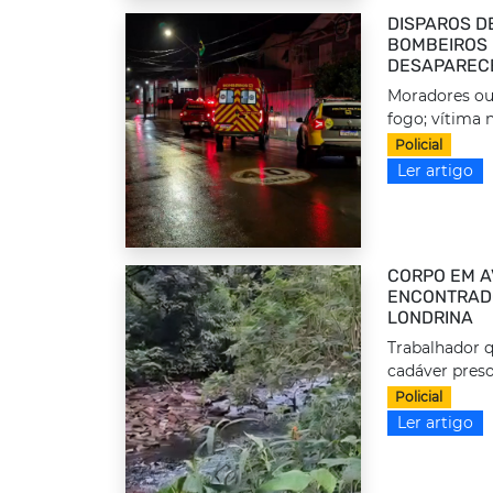
DISPAROS D
BOMBEIROS 
DESAPAREC
Moradores ou
fogo; vítima n
Policial
Ler artigo
CORPO EM A
ENCONTRADO
LONDRINA
Trabalhador q
cadáver preso
Policial
Ler artigo