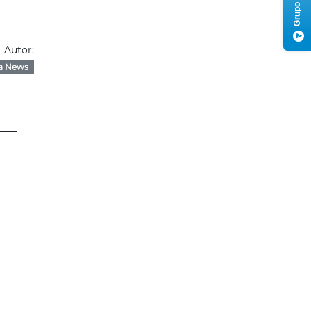
Autor:
a News