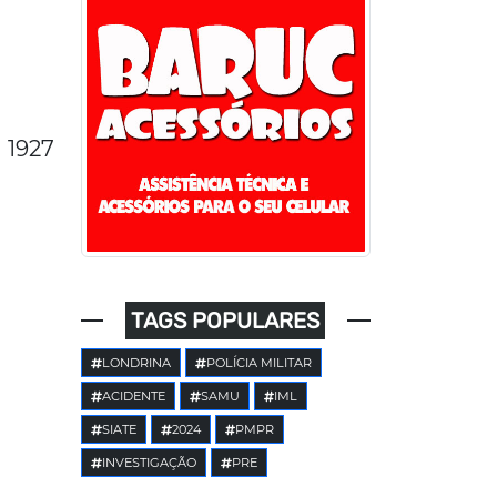
1927
TAGS POPULARES
LONDRINA
POLÍCIA MILITAR
ACIDENTE
SAMU
IML
SIATE
2024
PMPR
INVESTIGAÇÃO
PRE