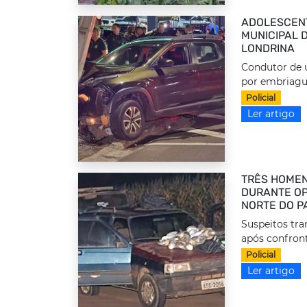
ADOLESCEN
MUNICIPAL 
LONDRINA
Condutor de u
por embriague
Policial
Ler artigo
TRÊS HOMEN
DURANTE OP
NORTE DO P
Suspeitos tr
após confront
Policial
Ler artigo