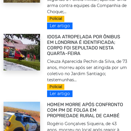
arma contra equipes da Companhia de
Choque;...
Policial
Ler artigo
IDOSA ATROPELADA POR ÔNIBUS
EM LONDRINA É IDENTIFICADA;
CORPO FOI SEPULTADO NESTA
QUARTA-FEIRA
Cleuza Aparecida Pechin da Silva, de 73
anos, morreu após ser atingida por um
coletivo no Jardim Santiago;
testemunhas...
Policial
Ler artigo
HOMEM MORRE APÓS CONFRONTO
COM PM DE FOLGA EM
PROPRIEDADE RURAL DE CAMBÉ
Rogério Gonçalves Siqueira, de 43
anos, morreu no local após reagir à