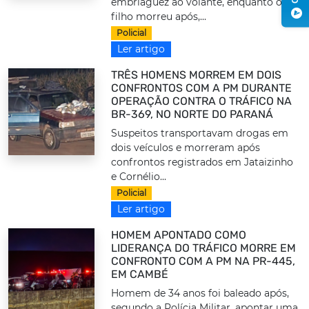
embriaguez ao volante, enquanto o
filho morreu após,...
Policial
Ler artigo
TRÊS HOMENS MORREM EM DOIS
CONFRONTOS COM A PM DURANTE
OPERAÇÃO CONTRA O TRÁFICO NA
BR-369, NO NORTE DO PARANÁ
Suspeitos transportavam drogas em
dois veículos e morreram após
confrontos registrados em Jataizinho
e Cornélio...
Policial
Ler artigo
HOMEM APONTADO COMO
LIDERANÇA DO TRÁFICO MORRE EM
CONFRONTO COM A PM NA PR-445,
EM CAMBÉ
Homem de 34 anos foi baleado após,
segundo a Polícia Militar, apontar uma