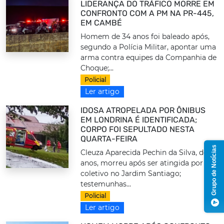
LIDERANÇA DO TRÁFICO MORRE EM
CONFRONTO COM A PM NA PR-445,
EM CAMBÉ
Homem de 34 anos foi baleado após,
segundo a Polícia Militar, apontar uma
arma contra equipes da Companhia de
Choque;...
Policial
Ler artigo
IDOSA ATROPELADA POR ÔNIBUS
EM LONDRINA É IDENTIFICADA;
CORPO FOI SEPULTADO NESTA
QUARTA-FEIRA
Grupo de Notícias
Cleuza Aparecida Pechin da Silva, de 73
anos, morreu após ser atingida por um
coletivo no Jardim Santiago;
testemunhas...
Policial
Ler artigo