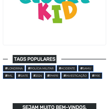
TAGS POPULARES
LONDRINA
POLÍCIA MILITAR
ACIDENTE
SAMU
IML
SIATE
2024
PMPR
INVESTIGAÇÃO
PRE
SEJAM MUITO BEM-VINDOS,