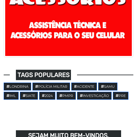
TAGS POPULARES
LONDRINA
POLÍCIA MILITAR
ACIDENTE
SAMU
IML
SIATE
2024
PMPR
INVESTIGAÇÃO
PRE
SEJAM MUITO BEM-VINDOS,