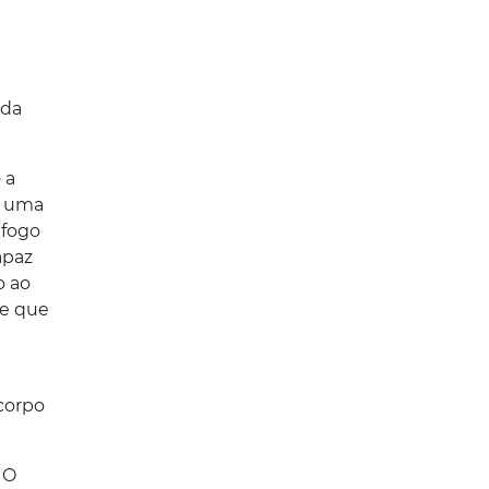
 da
 a
m uma
 fogo
apaz
o ao
se que
corpo
 O