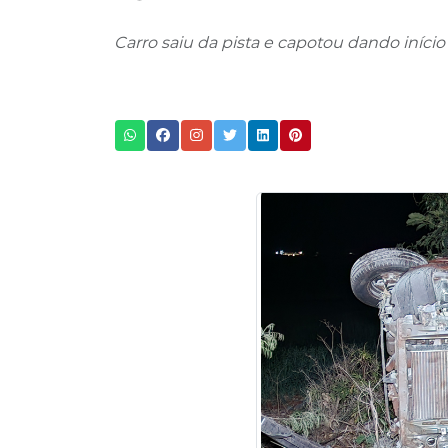
Carro saiu da pista e capotou dando início