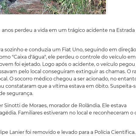
21 anos perdeu a vida em um trágico acidente na Estrada
va sozinho e conduzia um Fiat Uno, seguindo em direção
omo "Caixa d'água", ele perdeu o controle do veículo e
 jovem foi ejetado. Logo após o acidente, o veículo pegou
ssavam pelo local conseguiram extinguir as chamas. O r
ocal. O socorro médico chegou a ser acionado, no entant
amu constataram que a vítima estava em óbito.
Suspeita-
 de segurança.
er Sinotti de Moraes, morador de Rolândia. Ele estava
agédia. Familiares estiveram no local e reconheceram o 
ipe Lanier foi removido e levado para a Polícia Científica.