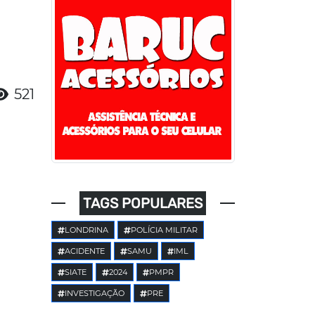
521
TAGS POPULARES
LONDRINA
POLÍCIA MILITAR
ACIDENTE
SAMU
IML
SIATE
2024
PMPR
INVESTIGAÇÃO
PRE