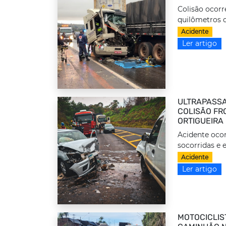
Colisão ocorr
quilômetros d
Acidente
Ler artigo
ULTRAPASSA
COLISÃO FRO
ORTIGUEIRA
Acidente ocor
socorridas e 
Acidente
Ler artigo
MOTOCICLIS