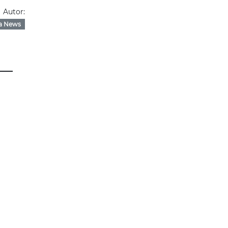
Autor:
a News