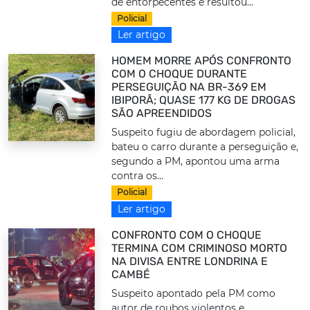
de entorpecentes e resultou...
Policial
Ler artigo
HOMEM MORRE APÓS CONFRONTO
COM O CHOQUE DURANTE
PERSEGUIÇÃO NA BR-369 EM
IBIPORÃ; QUASE 177 KG DE DROGAS
SÃO APREENDIDOS
Suspeito fugiu de abordagem policial,
bateu o carro durante a perseguição e,
segundo a PM, apontou uma arma
contra os...
Policial
Ler artigo
CONFRONTO COM O CHOQUE
TERMINA COM CRIMINOSO MORTO
NA DIVISA ENTRE LONDRINA E
CAMBÉ
Suspeito apontado pela PM como
autor de roubos violentos e