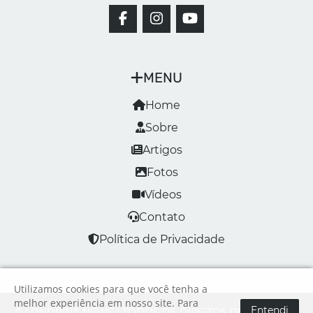
MENU
Home
Sobre
Artigos
Fotos
Vídeos
Contato
Política de Privacidade
Utilizamos cookies para que você tenha a
melhor experiência em nosso site. Para
Entendi
© LONDRINA NEWS | TODOS OS DIREITOS RESERVADOS