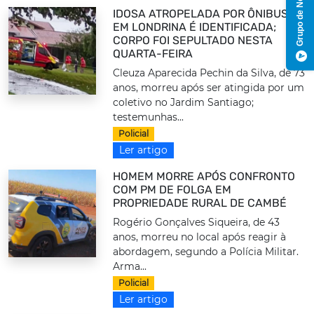
Grupo de Notícias
IDOSA ATROPELADA POR ÔNIBUS
EM LONDRINA É IDENTIFICADA;
CORPO FOI SEPULTADO NESTA
QUARTA-FEIRA
Cleuza Aparecida Pechin da Silva, de 73
anos, morreu após ser atingida por um
coletivo no Jardim Santiago;
testemunhas...
Policial
Ler artigo
HOMEM MORRE APÓS CONFRONTO
COM PM DE FOLGA EM
PROPRIEDADE RURAL DE CAMBÉ
Rogério Gonçalves Siqueira, de 43
anos, morreu no local após reagir à
abordagem, segundo a Polícia Militar.
Arma...
Policial
Ler artigo