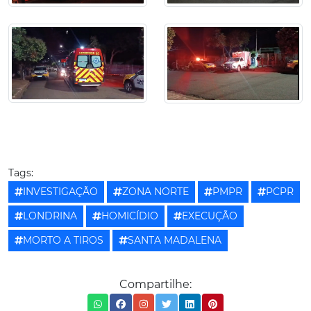
Tags:
INVESTIGAÇÃO
ZONA NORTE
PMPR
PCPR
LONDRINA
HOMICÍDIO
EXECUÇÃO
MORTO A TIROS
SANTA MADALENA
Compartilhe: