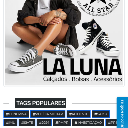
Grupo de Notícias
TAGS POPULARES
LONDRINA
POLÍCIA MILITAR
ACIDENTE
SAMU
IML
SIATE
2024
PMPR
INVESTIGAÇÃO
PRE