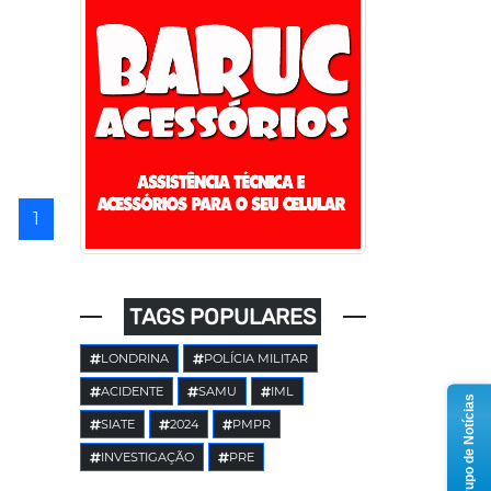
1
TAGS POPULARES
LONDRINA
POLÍCIA MILITAR
ACIDENTE
SAMU
IML
Grupo de Notícias
SIATE
2024
PMPR
INVESTIGAÇÃO
PRE