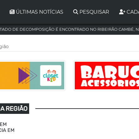
ÚLTIMAS NOTÍCIAS
PESQUISAR
CAD
TADO DE DECOMPOSIÇÃO É ENCONTRADO NO RIBEIRÃO CAMBÉ, N
egião
DA REGIÃO
 EM
CIA EM