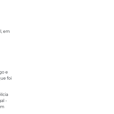
l, em
go e
ue foi
ícia
al -
hum