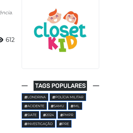
ncia.
612
TAGS POPULARES
LONDRINA
POLÍCIA MILITAR
ACIDENTE
SAMU
IML
SIATE
2024
PMPR
INVESTIGAÇÃO
PRE