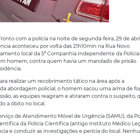
to com a polícia na noite de segunda-feira, 29 de abri
rência aconteceu por volta das 21h10min na Rua Novo
amento local da 5ª Companhia Independente da Polícia
ue um homem, contra quem havia um mandado de prisão
sidência.
ra realizar um recobrimento tático na área após a
da abordagem policial, o homem sacou uma arma de fo
essão, as equipes reagiram e atiraram contra o suspeito, q
do a óbito no local.
erviço de Atendimento Móvel de Urgência (SAMU), da Pol
tífica da Polícia Científica (antigo Instituto Médico Leg
ncia e conduzir as investigações e perícia do local. Nen