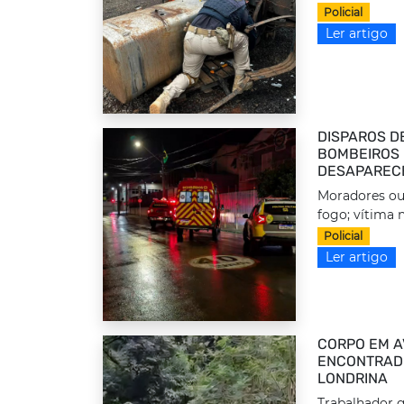
Policial
Ler artigo
DISPAROS D
BOMBEIROS 
DESAPAREC
Moradores ou
fogo; vítima n
Policial
Ler artigo
CORPO EM A
ENCONTRADO
LONDRINA
Trabalhador q