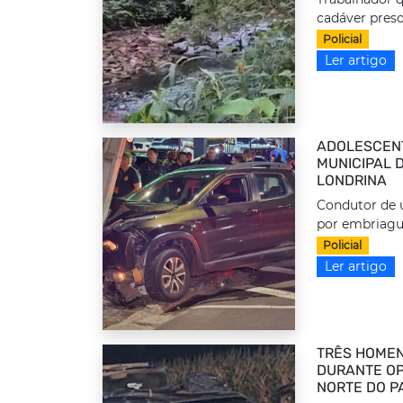
cadáver preso
Policial
Ler artigo
ADOLESCEN
MUNICIPAL 
LONDRINA
Condutor de u
por embriague
Policial
Ler artigo
TRÊS HOMEN
DURANTE OP
NORTE DO P