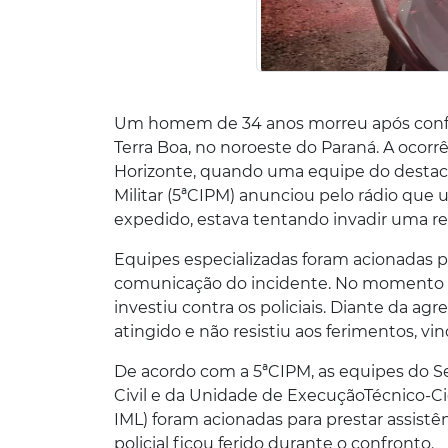
Um homem de 34 anos morreu após confron
Terra Boa, no noroeste do Paraná. A ocor
Horizonte, quando uma equipe do destac
Militar (5ªCIPM) anunciou pelo rádio q
expedido, estava tentando invadir uma re
Equipes especializadas foram acionadas pa
comunicação do incidente. No momento 
investiu contra os policiais. Diante da agr
atingido e não resistiu aos ferimentos, vin
De acordo com a 5ªCIPM, as equipes do S
Civil e da Unidade de ExecuçãoTécnico-Cien
IML) foram acionadas para prestar assistê
policial ficou ferido durante o confronto.