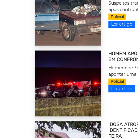
Suspeitos tr
após confront
Policial
Ler artigo
HOMEM APON
EM CONFRON
Homem de 34 a
apontar uma 
Policial
Ler artigo
IDOSA ATRO
IDENTIFICA
FEIRA