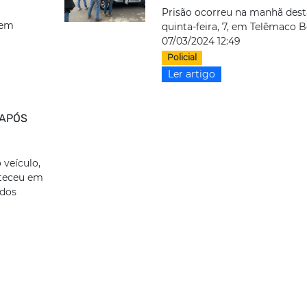
Prisão ocorreu na manhã dest
 em
quinta-feira, 7, em Telêmaco B
07/03/2024 12:49
Policial
Ler artigo
 APÓS
E
veículo,
nteceu em
 dos