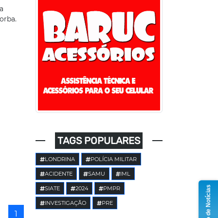
a
orba.
TAGS POPULARES
LONDRINA
POLÍCIA MILITAR
ACIDENTE
SAMU
IML
Grupo de Notícias
SIATE
2024
PMPR
INVESTIGAÇÃO
PRE
1