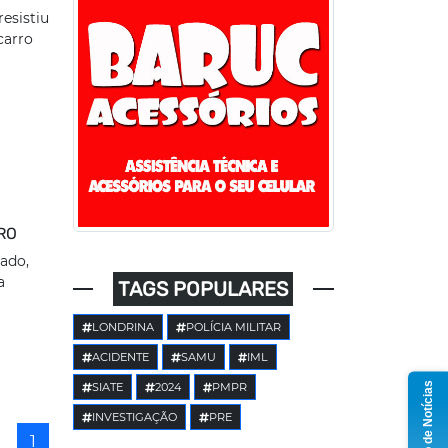
resistiu
carro
RO
ado,
a
TAGS POPULARES
LONDRINA
POLÍCIA MILITAR
ACIDENTE
SAMU
IML
Grupo de Notícias
SIATE
2024
PMPR
INVESTIGAÇÃO
PRE
1