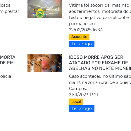
icada;
Vítima foi socorrida, mas não 
em prestar
aos ferimentos; motorista do 
testou negativo para álcool e
permaneceu...
22/06/2025 16:34
Acidente
Ler artigo
 MORTA
IDOSO MORRE APÓS SER
ADE EM
ATACADO POR ENXAME DE
ABELHAS NO NORTE PIONEI
olícia
Caso aconteceu no último sáb
dia 17, na zona rural de Siqueir
Campos.
21/11/2023 13:21
Local
Ler artigo