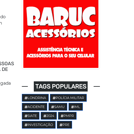
 do
m
SSOAS
A DE
ugada
TAGS POPULARES
LONDRINA
POLÍCIA MILITAR
ACIDENTE
SAMU
IML
SIATE
2024
PMPR
INVESTIGAÇÃO
PRE