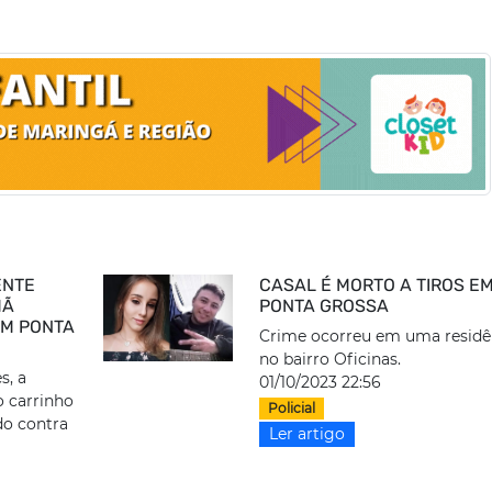
ENTE
CASAL É MORTO A TIROS E
MÃ
PONTA GROSSA
EM PONTA
Crime ocorreu em uma residê
no bairro Oficinas.
s, a
01/10/2023 22:56
o carrinho
Policial
do contra
Ler artigo