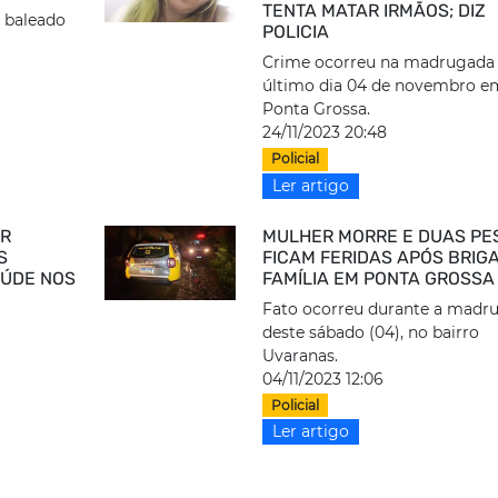
TENTA MATAR IRMÃOS; DIZ
r baleado
POLICIA
Crime ocorreu na madrugada
último dia 04 de novembro e
Ponta Grossa.
24/11/2023 20:48
Policial
Ler artigo
ER
MULHER MORRE E DUAS PE
S
FICAM FERIDAS APÓS BRIG
AÚDE NOS
FAMÍLIA EM PONTA GROSSA
Fato ocorreu durante a madr
deste sábado (04), no bairro
Uvaranas.
04/11/2023 12:06
Policial
Ler artigo