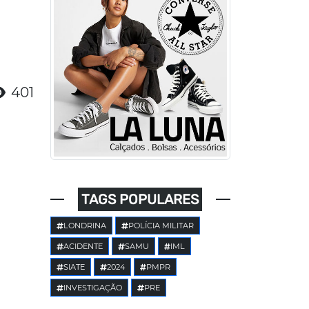
401
TAGS POPULARES
LONDRINA
POLÍCIA MILITAR
ACIDENTE
SAMU
IML
SIATE
2024
PMPR
INVESTIGAÇÃO
PRE