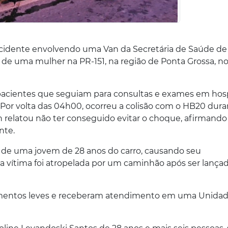
 acidente envolvendo uma Van da Secretária de Saúde de
de uma mulher na PR-151, na região de Ponta Grossa, n
acientes que seguiam para consultas e exames em hosp
 Por volta das 04h00, ocorreu a colisão com o HB20 dur
n relatou não ter conseguido evitar o choque, afirmando
nte.
o de uma jovem de 28 anos do carro, causando seu
 vítima foi atropelada por um caminhão após ser lança
erimentos leves e receberam atendimento em uma Unida