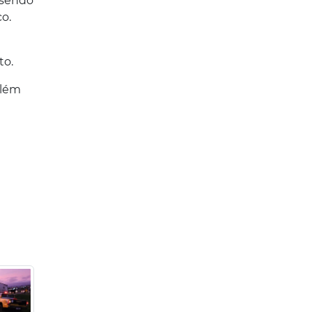
 sendo
o.
to.
além