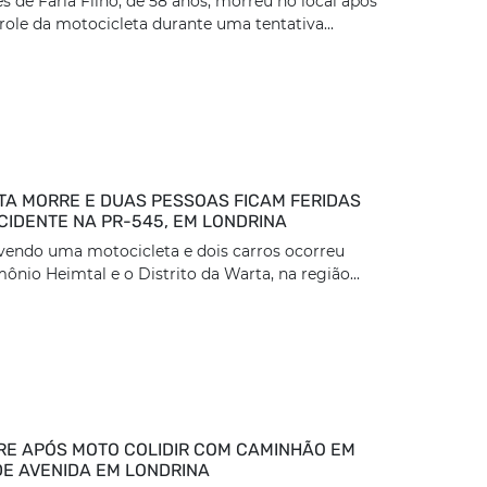
 de Faria Filho, de 58 anos, morreu no local após
role da motocicleta durante uma tentativa...
TA MORRE E DUAS PESSOAS FICAM FERIDAS
CIDENTE NA PR-545, EM LONDRINA
vendo uma motocicleta e dois carros ocorreu
ônio Heimtal e o Distrito da Warta, na região...
E APÓS MOTO COLIDIR COM CAMINHÃO EM
DE AVENIDA EM LONDRINA