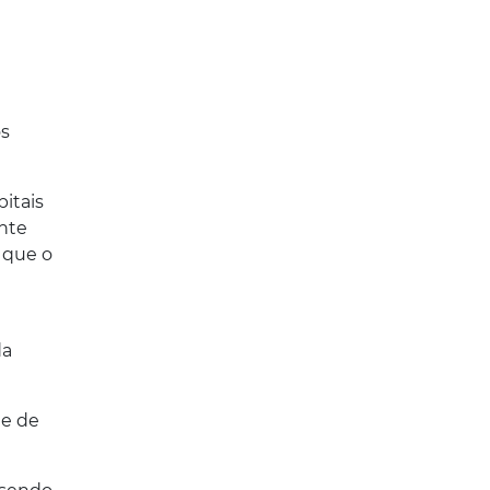
os
itais
ante
 que o
da
de de