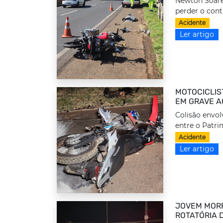
Newton Soares
perder o cont
Acidente
Ler artigo
MOTOCICLIS
EM GRAVE A
Colisão envol
entre o Patrim
Acidente
Ler artigo
JOVEM MORR
ROTATÓRIA 