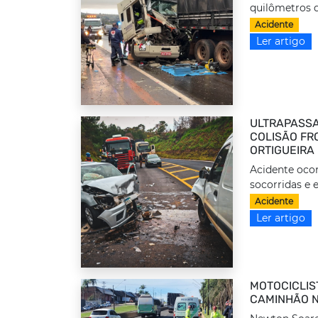
quilômetros d
Acidente
Ler artigo
ULTRAPASSA
COLISÃO FRO
ORTIGUEIRA
Acidente ocor
socorridas e 
Acidente
Ler artigo
MOTOCICLIS
CAMINHÃO N