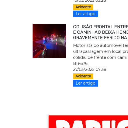
10/05/2025 03:28
Acidente
Ler artigo
COLISÃO FRONTAL ENTR
E CAMINHÃO DEIXA HOM
GRAVEMENTE FERIDO NA
Motorista do automóvel te
ultrapassagem em local pr
colidiu de frente com cam
BR-376
27/03/2025 07:38
Acidente
Ler artigo