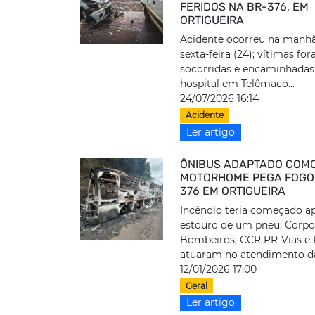
FERIDOS NA BR-376, EM
ORTIGUEIRA
Acidente ocorreu na manhã
sexta-feira (24); vítimas fo
socorridas e encaminhadas
hospital em Telêmaco...
24/07/2026 16:14
Acidente
Ler artigo
ÔNIBUS ADAPTADO COM
MOTORHOME PEGA FOGO
376 EM ORTIGUEIRA
Incêndio teria começado a
estouro de um pneu; Corpo
Bombeiros, CCR PR-Vias e
atuaram no atendimento da
12/01/2026 17:00
Geral
Ler artigo