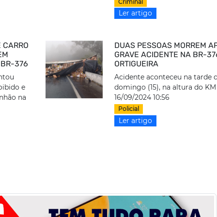
Criminal
Ler artigo
E CARRO
DUAS PESSOAS MORREM A
EM
GRAVE ACIDENTE NA BR-37
 BR-376
ORTIGUEIRA
ntou
Acidente aconteceu na tarde 
oibido e
domingo (15), na altura do KM
inhão na
16/09/2024 10:56
Policial
Ler artigo