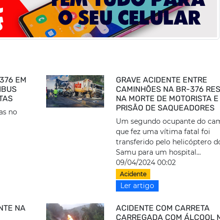
376 EM
GRAVE ACIDENTE ENTRE
IBUS
CAMINHÕES NA BR-376 RE
TAS
NA MORTE DE MOTORISTA E
PRISÃO DE SAQUEADORES
as no
Um segundo ocupante do ca
que fez uma vítima fatal foi
transferido pelo helicóptero d
Samu para um hospital...
09/04/2024 00:02
Acidente
Ler artigo
NTE NA
ACIDENTE COM CARRETA
É
CARREGADA COM ÁLCOOL 