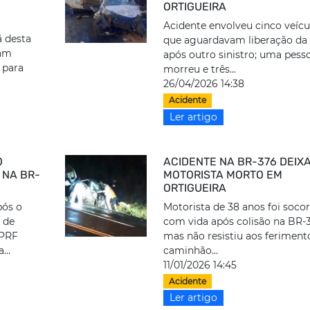
ORTIGUEIRA
Acidente envolveu cinco veícu
 desta
que aguardavam liberação da 
ram
após outro sinistro; uma pess
 para
morreu e três...
26/04/2026 14:38
Acidente
Ler artigo
O
ACIDENTE NA BR-376 DEIX
 NA BR-
MOTORISTA MORTO EM
ORTIGUEIRA
pós o
Motorista de 38 anos foi socor
 de
com vida após colisão na BR-
 PRF
mas não resistiu aos feriment
...
caminhão...
11/01/2026 14:45
Acidente
Ler artigo