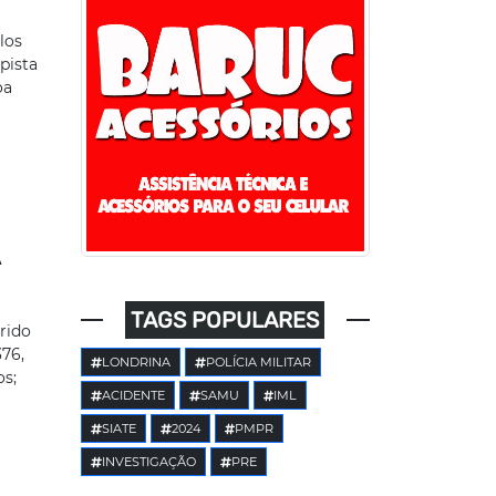
los
pista
oa
A
TAGS POPULARES
rido
376,
LONDRINA
POLÍCIA MILITAR
os;
ACIDENTE
SAMU
IML
SIATE
2024
PMPR
INVESTIGAÇÃO
PRE