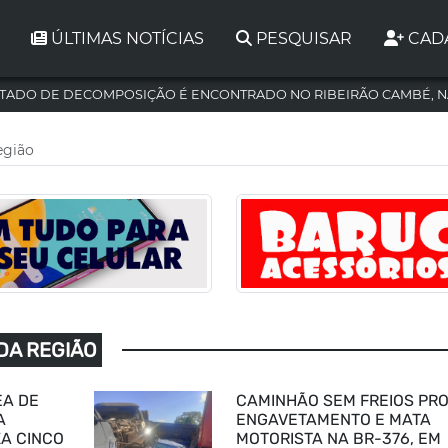
ÚLTIMAS NOTÍCIAS
PESQUISAR
CAD
TADO DE DECOMPOSIÇÃO É ENCONTRADO NO RIBEIRÃO CAMBÉ, N
egião
 DA REGIÃO
EA DE
CAMINHÃO SEM FREIOS PR
A
ENGAVETAMENTO E MATA
XA CINCO
MOTORISTA NA BR-376, EM