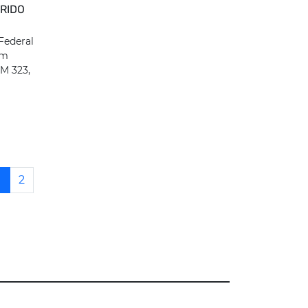
ERIDO
Federal
um
KM 323,
1
2