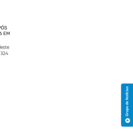
PÓS
6 EM
deste
 324
Grupo de Notícias