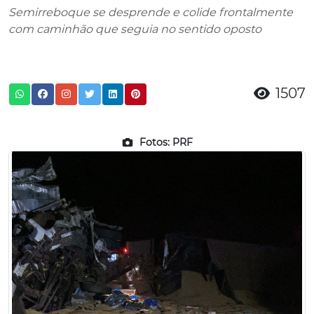
Semirreboque se desprende e colide frontalmente
com caminhão que seguia no sentido oposto
1507
Fotos: PRF