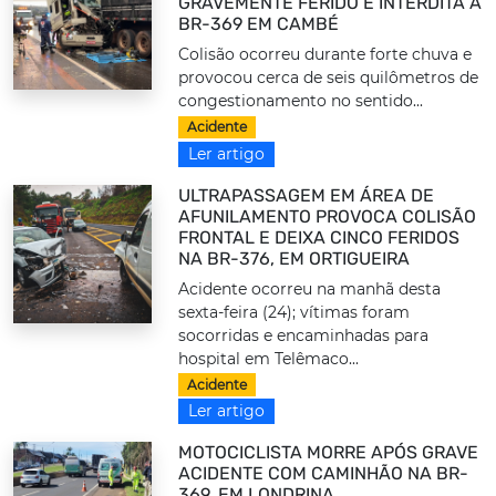
GRAVEMENTE FERIDO E INTERDITA A
BR-369 EM CAMBÉ
Colisão ocorreu durante forte chuva e
provocou cerca de seis quilômetros de
congestionamento no sentido...
Acidente
Ler artigo
ULTRAPASSAGEM EM ÁREA DE
AFUNILAMENTO PROVOCA COLISÃO
FRONTAL E DEIXA CINCO FERIDOS
NA BR-376, EM ORTIGUEIRA
Acidente ocorreu na manhã desta
sexta-feira (24); vítimas foram
socorridas e encaminhadas para
hospital em Telêmaco...
Acidente
Ler artigo
MOTOCICLISTA MORRE APÓS GRAVE
ACIDENTE COM CAMINHÃO NA BR-
369, EM LONDRINA