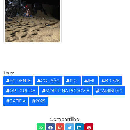
Tags:
ACIDENTE
COLISÃO
PRF
IML
BR 376
ORTIGUEIRA
MORTE NA RODOVIA
CAMINHÃO
BATIDA
2025
Compartilhe: