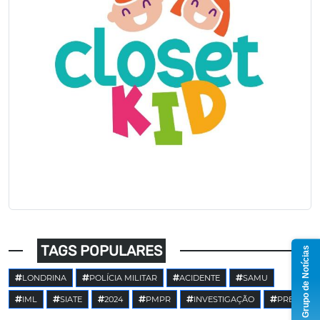
TAGS POPULARES
Grupo de Notícias
LONDRINA
POLÍCIA MILITAR
ACIDENTE
SAMU
IML
SIATE
2024
PMPR
INVESTIGAÇÃO
PRE