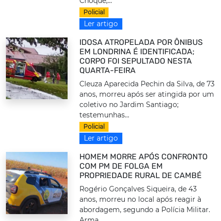
Choque;...
Policial
Ler artigo
IDOSA ATROPELADA POR ÔNIBUS
EM LONDRINA É IDENTIFICADA;
CORPO FOI SEPULTADO NESTA
QUARTA-FEIRA
Cleuza Aparecida Pechin da Silva, de 73
anos, morreu após ser atingida por um
coletivo no Jardim Santiago;
testemunhas...
Policial
Ler artigo
HOMEM MORRE APÓS CONFRONTO
COM PM DE FOLGA EM
PROPRIEDADE RURAL DE CAMBÉ
Rogério Gonçalves Siqueira, de 43
anos, morreu no local após reagir à
abordagem, segundo a Polícia Militar.
Arma...