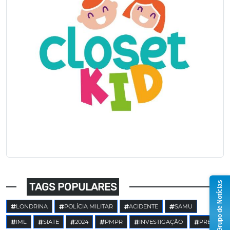
Grupo de Notícias
TAGS POPULARES
LONDRINA
POLÍCIA MILITAR
ACIDENTE
SAMU
IML
SIATE
2024
PMPR
INVESTIGAÇÃO
PRE