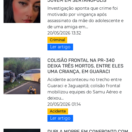
JOVEM EM SERTANÓPOLIS
Investigação aponta que crime foi
motivado por vingança após
assassinato da mãe do adolescente e
de uma amiga em...
20/05/2026 13:32
Criminal
Ler artigo
COLISÃO FRONTAL NA PR-340
DEIXA TRÊS MORTOS, ENTRE ELES
UMA CRIANÇA, EM GUARACI
Acidente aconteceu no trecho entre
Guaraci e Jaguapitã; colisão frontal
mobilizou equipes do Samu Aéreo e
deixou...
20/05/2026 01:14
Acidente
Ler artigo
DUPLA MORRE EM CONFRONTO COM