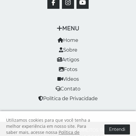
MENU
Home
Sobre
Artigos
Fotos
Vídeos
Contato
Política de Privacidade
Utilizamos cookies para que você tenha a
melhor experiência em nosso site. Para
Entendi
© LONDRINA NEWS | TODOS OS DIREITOS RESERVADOS
saber mais, acesse nossa
Política de