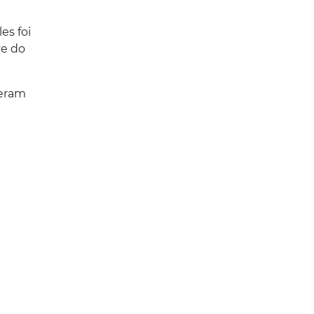
es foi
ve do
reram