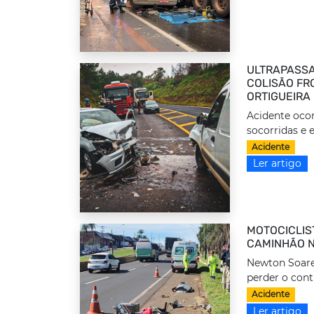
ULTRAPASSA
COLISÃO FRO
ORTIGUEIRA
Acidente ocor
socorridas e 
Acidente
Ler artigo
MOTOCICLIS
CAMINHÃO N
Newton Soares
perder o cont
Acidente
Ler artigo