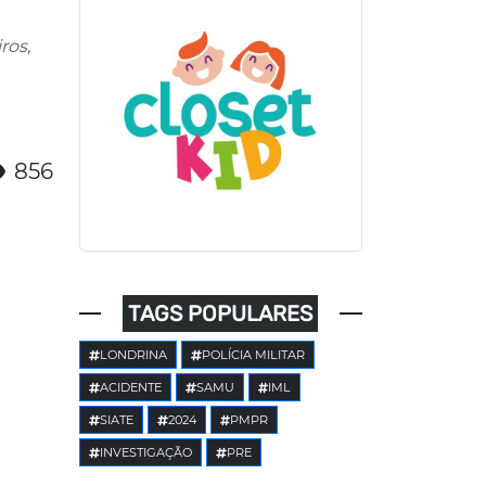
ros,
856
TAGS POPULARES
LONDRINA
POLÍCIA MILITAR
ACIDENTE
SAMU
IML
SIATE
2024
PMPR
INVESTIGAÇÃO
PRE