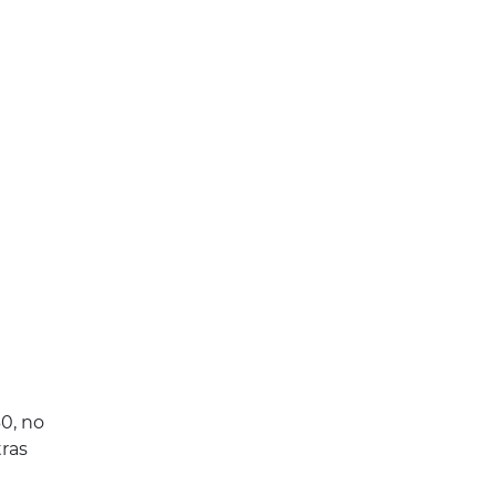
0, no
ras