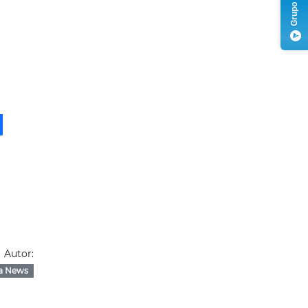
Autor:
a News