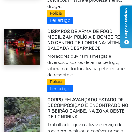
369; após mistura e processamento,
droga...
Grupo de Notícias
Policial
Ler artigo
DISPAROS DE ARMA DE FOGO
MOBILIZAM POLÍCIA E BOMBEIROS
NO CENTRO DE LONDRINA; VÍTIMA
BALEADA DESAPARECE
Moradores ouviram ameaças e
diversos disparos de arma de fogo;
vítima não foi localizada pelas equipes
de resgate e...
Policial
Ler artigo
CORPO EM AVANÇADO ESTADO DE
DECOMPOSIÇÃO É ENCONTRADO NO
RIBEIRÃO CAMBÉ, NA ZONA OESTE
DE LONDRINA
Trabalhador que realizava serviço de
roçagem localizou o cadáver preso a