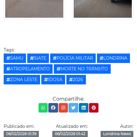
Tags:
SAMU
SIATE
POLÍCIA MILITAR
LONDRINA
ATROPELAMENTO
MORTE NO TRÂNSITO
ZONA LESTE
IDOSA
2026
Compartilhe:
Publicado em:
Atualizado em:
Autor:
06/02/2026 01:39
06/02/2026 01:42
Londrina News