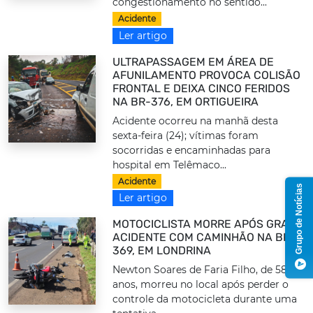
congestionamento no sentido...
Acidente
Ler artigo
ULTRAPASSAGEM EM ÁREA DE
AFUNILAMENTO PROVOCA COLISÃO
FRONTAL E DEIXA CINCO FERIDOS
NA BR-376, EM ORTIGUEIRA
Acidente ocorreu na manhã desta
sexta-feira (24); vítimas foram
socorridas e encaminhadas para
hospital em Telêmaco...
Acidente
Grupo de Notícias
Ler artigo
MOTOCICLISTA MORRE APÓS GRAVE
ACIDENTE COM CAMINHÃO NA BR-
369, EM LONDRINA
Newton Soares de Faria Filho, de 58
anos, morreu no local após perder o
controle da motocicleta durante uma