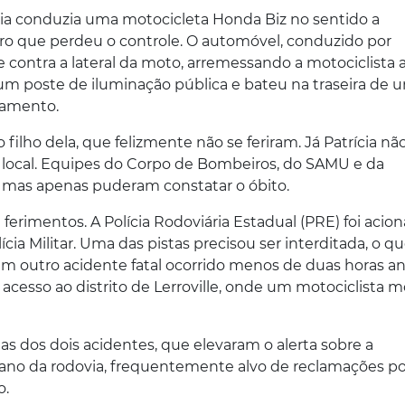
cia conduzia uma motocicleta Honda Biz no sentido a
ro que perdeu o controle. O automóvel, conduzido por
e contra a lateral da moto, arremessando a motociclista 
 um poste de iluminação pública e bateu na traseira de 
tamento.
lho dela, que felizmente não se feriram. Já Patrícia nã
o local. Equipes do Corpo de Bombeiros, do SAMU e da
, mas apenas puderam constatar o óbito.
ferimentos. A Polícia Rodoviária Estadual (PRE) foi acio
cia Militar. Uma das pistas precisou ser interditada, o q
um outro acidente fatal ocorrido menos de duas horas an
esso ao distrito de Lerroville, onde um motociclista m
ncias dos dois acidentes, que elevaram o alerta sobre a
ano da rodovia, frequentemente alvo de reclamações po
o.