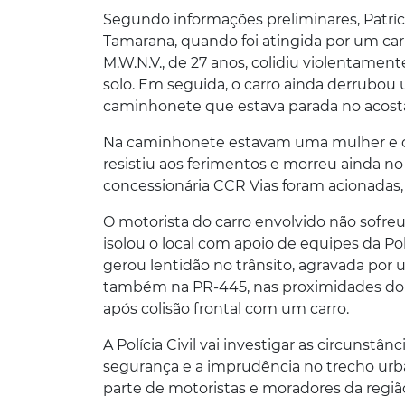
Segundo informações preliminares, Patrí
Tamarana, quando foi atingida por um car
M.W.N.V., de 27 anos, colidiu violentament
solo. Em seguida, o carro ainda derrubou
caminhonete que estava parada no acos
Na caminhonete estavam uma mulher e o fi
resistiu aos ferimentos e morreu ainda n
concessionária CCR Vias foram acionadas
O motorista do carro envolvido não sofreu 
isolou o local com apoio de equipes da Polí
gerou lentidão no trânsito, agravada por 
também na PR-445, nas proximidades do ac
após colisão frontal com um carro.
A Polícia Civil vai investigar as circunstâ
segurança e a imprudência no trecho urb
parte de motoristas e moradores da regiã