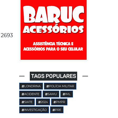
2693
TAGS POPULARES
LONDRINA
POLÍCIA MILITAR
ACIDENTE
SAMU
IML
SIATE
2024
PMPR
INVESTIGAÇÃO
PRE