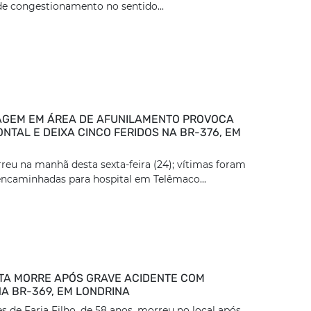
e congestionamento no sentido...
GEM EM ÁREA DE AFUNILAMENTO PROVOCA
NTAL E DEIXA CINCO FERIDOS NA BR-376, EM
reu na manhã desta sexta-feira (24); vítimas foram
encaminhadas para hospital em Telêmaco...
TA MORRE APÓS GRAVE ACIDENTE COM
A BR-369, EM LONDRINA
 de Faria Filho, de 58 anos, morreu no local após