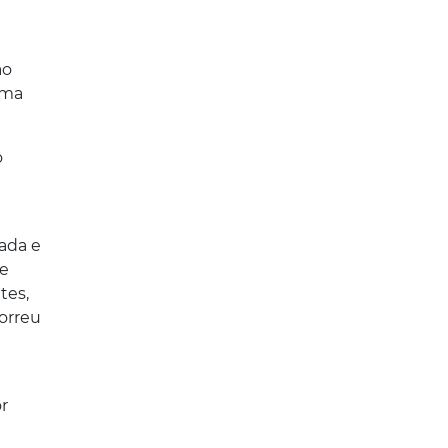
ao
uma
o
nada e
ue
tes,
orreu
r