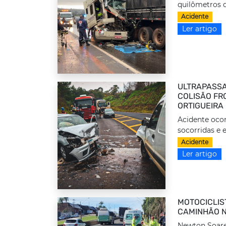
quilômetros d
Acidente
Ler artigo
ULTRAPASSA
COLISÃO FRO
ORTIGUEIRA
Acidente ocor
socorridas e 
Acidente
Ler artigo
MOTOCICLIS
CAMINHÃO N
Newton Soares