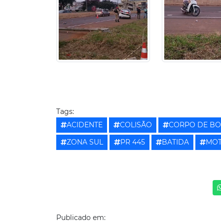
Tags:
ACIDENTE
COLISÃO
CORPO DE B
ZONA SUL
PR 445
BATIDA
MO
Publicado em: