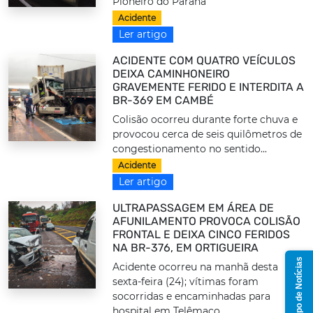
Pioneiro do Paraná
Acidente
Ler artigo
ACIDENTE COM QUATRO VEÍCULOS
DEIXA CAMINHONEIRO
GRAVEMENTE FERIDO E INTERDITA A
BR-369 EM CAMBÉ
Colisão ocorreu durante forte chuva e
provocou cerca de seis quilômetros de
congestionamento no sentido...
Acidente
Ler artigo
ULTRAPASSAGEM EM ÁREA DE
AFUNILAMENTO PROVOCA COLISÃO
FRONTAL E DEIXA CINCO FERIDOS
NA BR-376, EM ORTIGUEIRA
Grupo de Notícias
Acidente ocorreu na manhã desta
sexta-feira (24); vítimas foram
socorridas e encaminhadas para
hospital em Telêmaco...