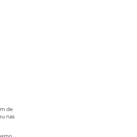
em de
reu nas
mesmo