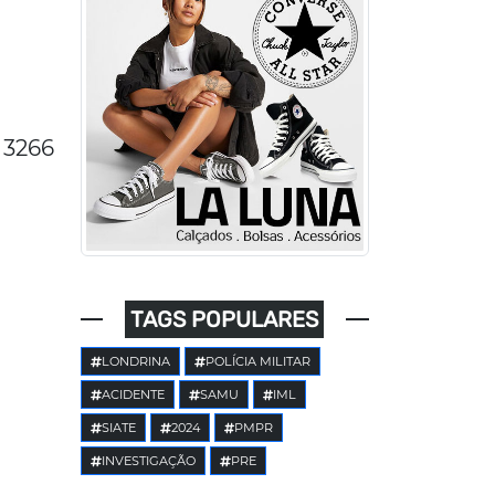
3266
TAGS POPULARES
LONDRINA
POLÍCIA MILITAR
ACIDENTE
SAMU
IML
SIATE
2024
PMPR
INVESTIGAÇÃO
PRE