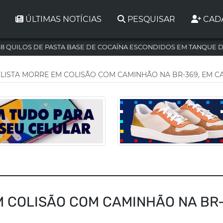
ÚLTIMAS NOTÍCIAS
PESQUISAR
CAD
,8 QUILOS DE PASTA BASE DE COCAÍNA ESCONDIDOS EM TANQUE 
LISTA MORRE EM COLISÃO COM CAMINHÃO NA BR-369, EM 
M COLISÃO COM CAMINHÃO NA BR