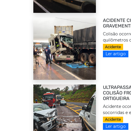
ACIDENTE C
GRAVEMENTE
Colisão ocorr
quilômetros d
Acidente
Ler artigo
ULTRAPASSA
COLISÃO FRO
ORTIGUEIRA
Acidente ocor
socorridas e 
Acidente
Ler artigo