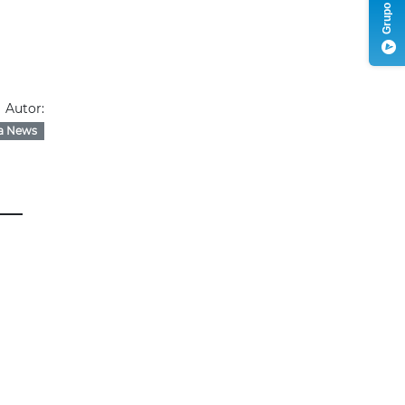
Autor:
a News