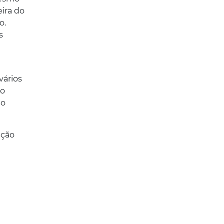
eira do
o.
s
vários
ro
 o
ação