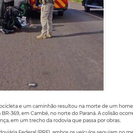
ocicleta e um caminhão resultou na morte de um hom
 na BR-369, em Cambé, no norte do Paraná. A colisão ocor
nça, em um trecho da rodovia que passa por obras.
doviária Federal (PRF), ambos os veículos seguiam no 