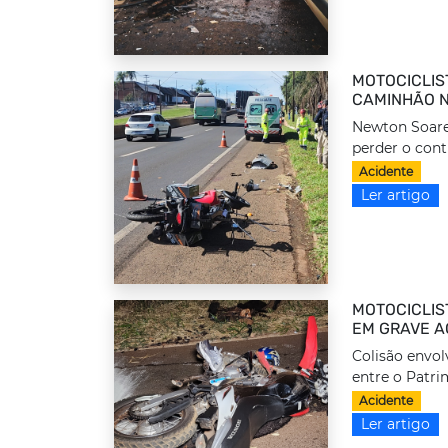
MOTOCICLIS
CAMINHÃO N
Newton Soares
perder o cont
Acidente
Ler artigo
MOTOCICLIS
EM GRAVE A
Colisão envol
entre o Patrim
Acidente
Ler artigo