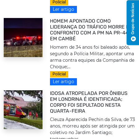
Policial
Grupo de Notícias
Ler artigo
HOMEM APONTADO COMO
LIDERANÇA DO TRÁFICO MORRE EM
CONFRONTO COM A PM NA PR-445,
EM CAMBÉ
Homem de 34 anos foi baleado após,
segundo a Polícia Militar, apontar uma
arma contra equipes da Companhia de
Choque;...
Policial
Ler artigo
IDOSA ATROPELADA POR ÔNIBUS
EM LONDRINA É IDENTIFICADA;
CORPO FOI SEPULTADO NESTA
QUARTA-FEIRA
Cleuza Aparecida Pechin da Silva, de 73
anos, morreu após ser atingida por um
coletivo no Jardim Santiago;
testemunhas...