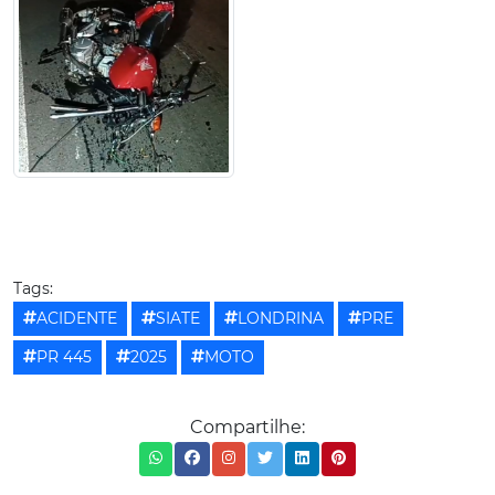
Tags:
ACIDENTE
SIATE
LONDRINA
PRE
PR 445
2025
MOTO
Compartilhe: