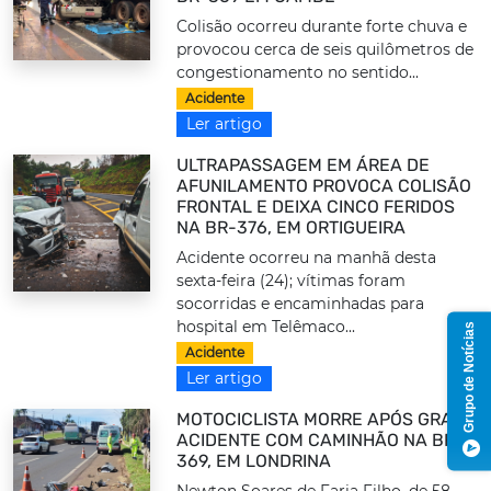
Colisão ocorreu durante forte chuva e
provocou cerca de seis quilômetros de
congestionamento no sentido...
Acidente
Ler artigo
ULTRAPASSAGEM EM ÁREA DE
AFUNILAMENTO PROVOCA COLISÃO
FRONTAL E DEIXA CINCO FERIDOS
NA BR-376, EM ORTIGUEIRA
Acidente ocorreu na manhã desta
sexta-feira (24); vítimas foram
socorridas e encaminhadas para
hospital em Telêmaco...
Grupo de Notícias
Acidente
Ler artigo
MOTOCICLISTA MORRE APÓS GRAVE
ACIDENTE COM CAMINHÃO NA BR-
369, EM LONDRINA