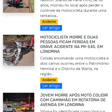
Newton Soares de Faria Filho, de 58
anos, morreu no local após perder o
controle da motocicleta durante uma
tentativa...
Acidente
Ler artigo
MOTOCICLISTA MORRE E DUAS
PESSOAS FICAM FERIDAS EM
GRAVE ACIDENTE NA PR-545, EM
LONDRINA
Colisão envolvendo uma motocicleta e
dois carros ocorreu entre o Patrimônio
Heimtal e o Distrito da Warta, na
região...
Acidente
Ler artigo
JOVEM MORRE APÓS MOTO COLIDIR
COM CAMINHÃO EM ROTATÓRIA DE
AVENIDA EM LONDRINA
Vítima foi identificada como Vinicius