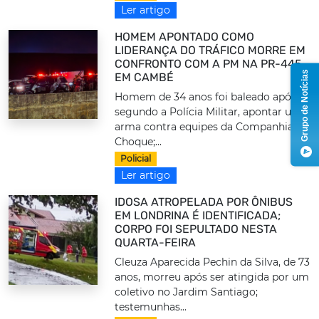
Ler artigo
HOMEM APONTADO COMO
LIDERANÇA DO TRÁFICO MORRE EM
CONFRONTO COM A PM NA PR-445,
Grupo de Notícias
EM CAMBÉ
Homem de 34 anos foi baleado após,
segundo a Polícia Militar, apontar uma
arma contra equipes da Companhia de
Choque;...
Policial
Ler artigo
IDOSA ATROPELADA POR ÔNIBUS
EM LONDRINA É IDENTIFICADA;
CORPO FOI SEPULTADO NESTA
QUARTA-FEIRA
Cleuza Aparecida Pechin da Silva, de 73
anos, morreu após ser atingida por um
coletivo no Jardim Santiago;
testemunhas...