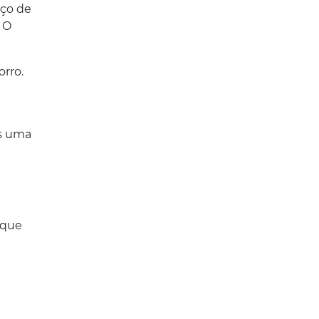
iço de
 O
rro.
ós uma
rque