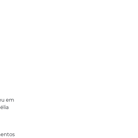
reu em
élia
mentos