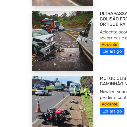
ULTRAPASSA
COLISÃO FRO
ORTIGUEIRA
Acidente ocor
socorridas e 
Acidente
Ler artigo
MOTOCICLIS
CAMINHÃO N
Newton Soares
perder o cont
Acidente
Ler artigo