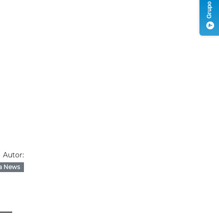
Autor:
a News