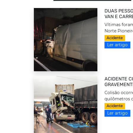
DUAS PESSO
VAN E CARR
Vítimas foram
Norte Pioneir
Acidente
Ler artigo
ACIDENTE C
GRAVEMENTE
Colisão ocorr
quilômetros d
Acidente
Ler artigo