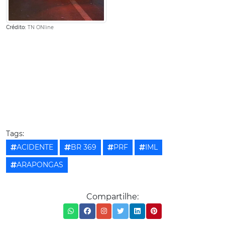
Crédito:
TN ONline
Tags:
ACIDENTE
BR 369
PRF
IML
ARAPONGAS
Compartilhe: