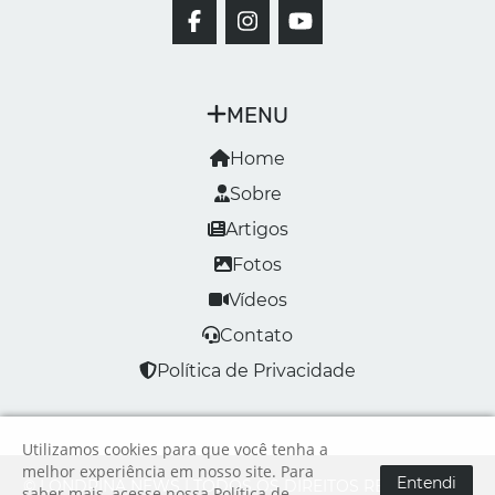
MENU
Home
Sobre
Artigos
Fotos
Vídeos
Contato
Política de Privacidade
Utilizamos cookies para que você tenha a
melhor experiência em nosso site. Para
Entendi
© LONDRINA NEWS | TODOS OS DIREITOS RESERVADOS
saber mais, acesse nossa
Política de