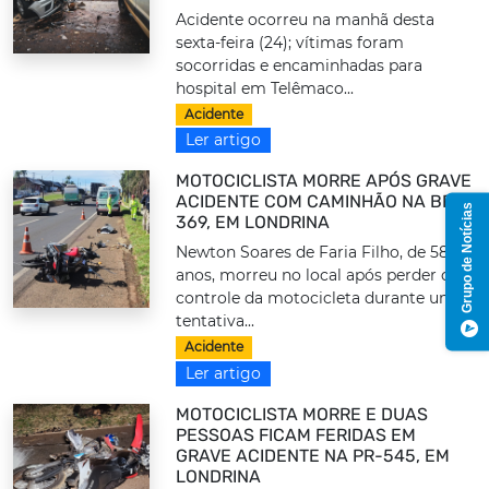
Acidente ocorreu na manhã desta
sexta-feira (24); vítimas foram
socorridas e encaminhadas para
hospital em Telêmaco...
Acidente
Ler artigo
MOTOCICLISTA MORRE APÓS GRAVE
ACIDENTE COM CAMINHÃO NA BR-
Grupo de Notícias
369, EM LONDRINA
Newton Soares de Faria Filho, de 58
anos, morreu no local após perder o
controle da motocicleta durante uma
tentativa...
Acidente
Ler artigo
MOTOCICLISTA MORRE E DUAS
PESSOAS FICAM FERIDAS EM
GRAVE ACIDENTE NA PR-545, EM
LONDRINA