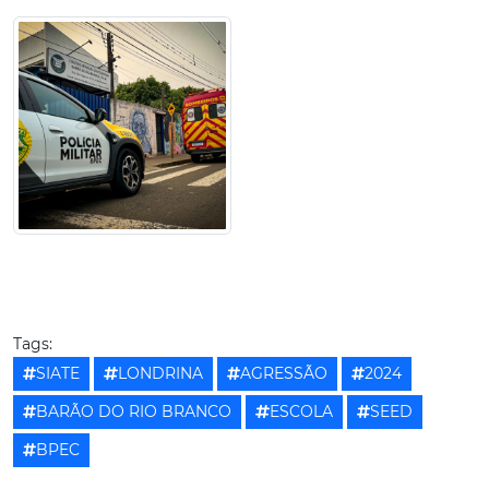
Tags:
SIATE
LONDRINA
AGRESSÃO
2024
BARÃO DO RIO BRANCO
ESCOLA
SEED
BPEC