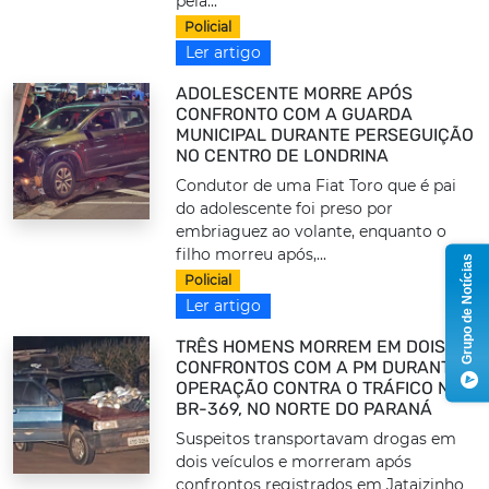
pela...
Policial
Ler artigo
ADOLESCENTE MORRE APÓS
CONFRONTO COM A GUARDA
MUNICIPAL DURANTE PERSEGUIÇÃO
NO CENTRO DE LONDRINA
Condutor de uma Fiat Toro que é pai
do adolescente foi preso por
embriaguez ao volante, enquanto o
filho morreu após,...
Grupo de Notícias
Policial
Ler artigo
TRÊS HOMENS MORREM EM DOIS
CONFRONTOS COM A PM DURANTE
OPERAÇÃO CONTRA O TRÁFICO NA
BR-369, NO NORTE DO PARANÁ
Suspeitos transportavam drogas em
dois veículos e morreram após
confrontos registrados em Jataizinho