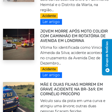
Heimtal e o Distrito da Warta, na
região...
Acidente
Ler artigo
JOVEM MORRE APÓS MOTO COLIDIR
COM CAMINHÃO EM ROTATÓRIA DE
AVENIDA EM LONDRINA
Grupo de Notícias
Vítima foi identificada como Vinicius
Almeida da Silva; acidente aconteceu
no cruzamento da Avenida Dez de
Dezembro...
Acidente
Ler artigo
MÃE E DUAS FILHAS MORREM EM
GRAVE ACIDENTE NA BR-369, EM
CORNÉLIO PROCÓPIO
Veículo saiu da pista em uma curva e
atingiu uma árvore; outras duas
pessoas ficaram feridas