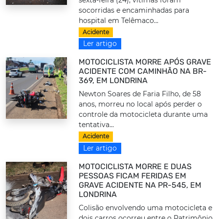
sexta-feira (24); vítimas foram
socorridas e encaminhadas para
hospital em Telêmaco...
Acidente
Ler artigo
MOTOCICLISTA MORRE APÓS GRAVE
ACIDENTE COM CAMINHÃO NA BR-
369, EM LONDRINA
Newton Soares de Faria Filho, de 58
anos, morreu no local após perder o
controle da motocicleta durante uma
tentativa...
Acidente
Ler artigo
MOTOCICLISTA MORRE E DUAS
PESSOAS FICAM FERIDAS EM
GRAVE ACIDENTE NA PR-545, EM
LONDRINA
Colisão envolvendo uma motocicleta e
dois carros ocorreu entre o Patrimônio