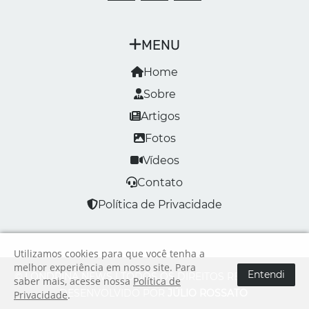
MENU
Home
Sobre
Artigos
Fotos
Vídeos
Contato
Política de Privacidade
Utilizamos cookies para que você tenha a
melhor experiência em nosso site. Para
Entendi
© LONDRINA NEWS | TODOS OS DIREITOS RESERVADOS
saber mais, acesse nossa
Política de
DESENVOLVIDO POR
JÚLIO ROSSATO
Privacidade
.