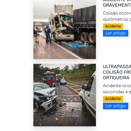
GRAVEMENTE
Colisão ocorr
quilômetros d
Acidente
Ler artigo
ULTRAPASSA
COLISÃO FRO
ORTIGUEIRA
Acidente ocor
socorridas e 
Acidente
Ler artigo