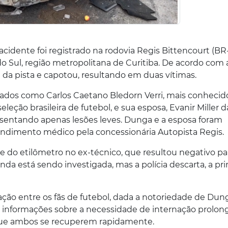
acidente foi registrado na rodovia Regis Bittencourt (BR-
 Sul, região metropolitana de Curitiba. De acordo com 
u da pista e capotou, resultando em duas vítimas.
cados como Carlos Caetano Bledorn Verri, mais conhecid
eção brasileira de futebol, e sua esposa, Evanir Miller da
esentando apenas lesões leves. Dunga e a esposa foram
endimento médico pela concessionária Autopista Regis.
ste do etilômetro no ex-técnico, que resultou negativo pa
nda está sendo investigada, mas a polícia descarta, a pri
ção entre os fãs de futebol, dada a notoriedade de Dun
á informações sobre a necessidade de internação prolon
e que ambos se recuperem rapidamente.