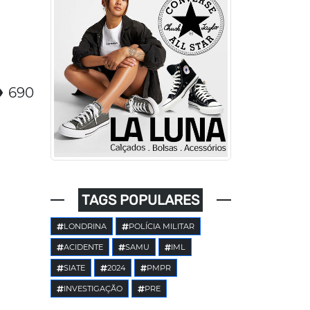
690
TAGS POPULARES
LONDRINA
POLÍCIA MILITAR
ACIDENTE
SAMU
IML
SIATE
2024
PMPR
INVESTIGAÇÃO
PRE