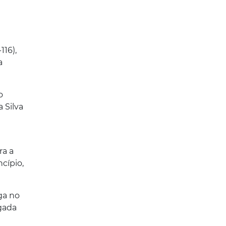
116),
a
o
 Silva
ra a
ncípio,
ga no
gada