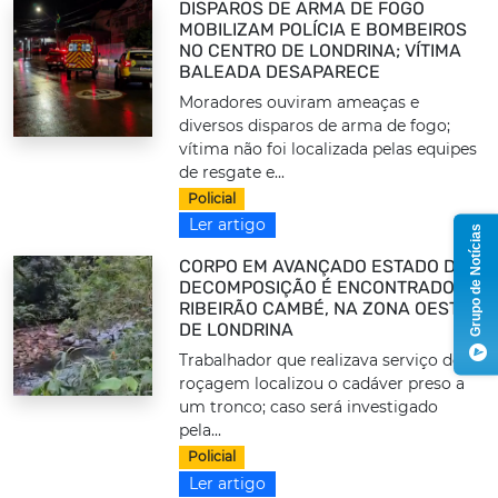
DISPAROS DE ARMA DE FOGO
MOBILIZAM POLÍCIA E BOMBEIROS
NO CENTRO DE LONDRINA; VÍTIMA
BALEADA DESAPARECE
Moradores ouviram ameaças e
diversos disparos de arma de fogo;
vítima não foi localizada pelas equipes
de resgate e...
Policial
Ler artigo
Grupo de Notícias
CORPO EM AVANÇADO ESTADO DE
DECOMPOSIÇÃO É ENCONTRADO NO
RIBEIRÃO CAMBÉ, NA ZONA OESTE
DE LONDRINA
Trabalhador que realizava serviço de
roçagem localizou o cadáver preso a
um tronco; caso será investigado
pela...
Policial
Ler artigo